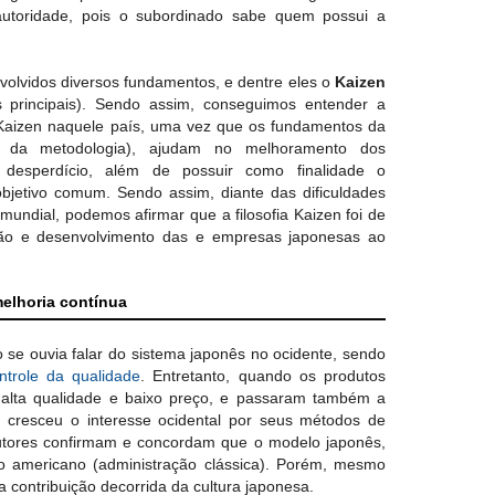
utoridade, pois o subordinado sabe quem possui a
olvidos diversos fundamentos, e dentre eles o
Kaizen
os principais). Sendo assim, conseguimos entender a
a Kaizen naquele país, uma vez que os fundamentos da
te da metodologia), ajudam no melhoramento dos
desperdício, além de possuir como finalidade o
bjetivo comum. Sendo assim, diante das dificuldades
ndial, podemos afirmar que a filosofia Kaizen foi de
ção e desenvolvimento das e empresas japonesas ao
melhoria contínua
se ouvia falar do sistema japonês no ocidente, sendo
ntrole da qualidade
. Entretanto, quando os produtos
 alta qualidade e baixo preço, e passaram também a
 cresceu o interesse ocidental por seus métodos de
autores confirmam e concordam que o modelo japonês,
o americano (administração clássica). Porém, mesmo
a contribuição decorrida da cultura japonesa.