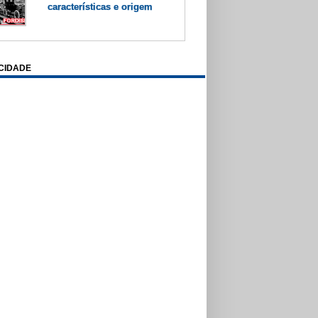
características e origem
CIDADE