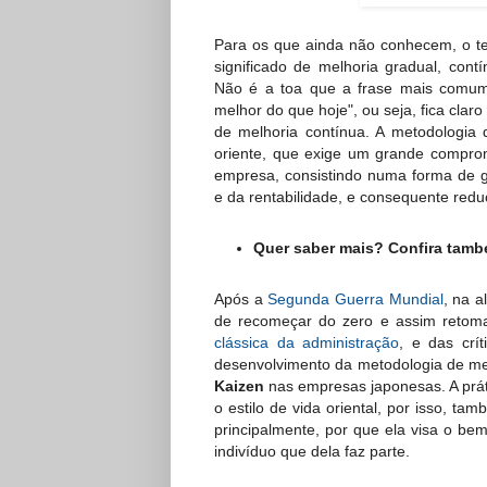
Para os que ainda não conhecem, o 
significado de melhoria gradual, con
Não é a toa que a frase mais comum 
melhor do que hoje", ou seja, fica claro
de melhoria contínua. A metodologia
oriente, que exige um grande compro
empresa, consistindo numa forma de g
e da rentabilidade, e consequente redu
Quer saber mais? Confira també
Após a
Segunda Guerra Mundial
, na 
de recomeçar do zero e assim reto
clássica da administração
, e das crí
desenvolvimento da metodologia de melh
Kaizen
nas empresas japonesas. A prát
o estilo de vida oriental, por isso, ta
principalmente, por que ela visa o 
indivíduo que dela faz parte.