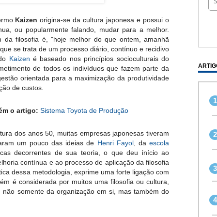
termo
Kaizen
origina-se da cultura japonesa e possui o
tínua, ou popularmente falando, mudar para a melhor.
da filosofia é, "hoje melhor do que ontem, amanhã
 que se trata de um processo diário, contínuo e recidivo
 do
Kaizen
é baseado nos princípios socioculturais do
ARTIG
metimento de todos os indivíduos que fazem parte da
estão orientada para a maximização da produtividade
ção de custos.
m o artigo:
Sistema Toyota de Produção
altura dos anos 50, muitas empresas japonesas tiveram
maram um pouco das ideias de
Henri Fayol
, da
escola
ticas decorrentes de sua teoria, o que deu início ao
oria contínua e ao processo de aplicação da filosofia
ica dessa metodologia, exprime uma forte ligação com
mbém é considerada por muitos uma filosofia ou cultura,
bem não somente da organização em si, mas também do