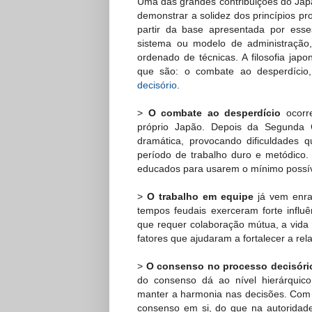
Uma das grandes contribuições do Jap
demonstrar a solidez dos princípios pr
partir da base apresentada por esse
sistema ou modelo de administração
ordenado de técnicas. A filosofia japo
que são: o combate ao desperdíci
decisório
.
>
O combate ao desperdício
ocorre
próprio Japão. Depois da Segunda 
dramática, provocando dificuldades
período de trabalho duro e metódico
educados para usarem o mínimo possív
>
O trabalho em equipe
já vem enra
tempos feudais exerceram forte influê
que requer colaboração mútua, a vida f
fatores que ajudaram a fortalecer a re
>
O consenso no processo decisór
do consenso dá ao nível hierárquico
manter a harmonia nas decisões. Com 
consenso em si, do que na autoridade