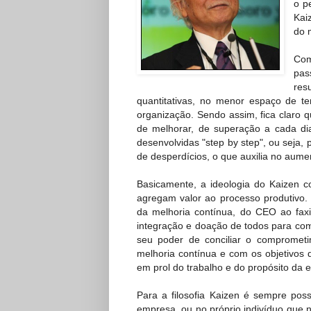
o p
Kai
do 
Com
pas
res
quantitativas, no menor espaço de t
organização. Sendo assim, fica claro que
de melhorar, de superação a cada di
desenvolvidas "step by step", ou seja, 
de desperdícios, o que auxilia no aum
Basicamente, a ideologia do Kaizen c
agregam valor ao processo produtivo. 
da melhoria contínua, do CEO ao faxi
integração e doação de todos para com
seu poder de conciliar o compromet
melhoria contínua e com os objetivos
em prol do trabalho e do propósito da 
Para a filosofia Kaizen é sempre pos
empresa, ou no próprio indivíduo que n