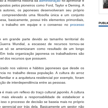
ão à moderna história da
administração
foi aprimorar e
opostos pelos pioneiros como Ford, Taylor e Deming. A
s autores, os japoneses desenvolveram seu próprio
, compreendendo uma filosofia única e um conjunto
nesa, basicamente, possui três elementos primordiais,
PUBLI
o, o trabalho em equipe e o consenso no
processo
 em grande parte devido ao tamanho territorial do
Guerra Mundial, a escassez de recursos tornou-se
 que só se amenizaram como resultado de um longo
. Em toda organização japonesa os trabalhadores são
el dos recursos que possuem.
izado nos valores e hábitos japoneses que desde os
ncia no trabalho dessa população. A cultura do arroz
amiliar e a arquitetura residencial por exemplo, foram
lação de interdependência entre as pessoas.
io
é mais um reflexo do traço cultural japonês. A cultura
 mais elevado a responsabilidade de estabelecer e
isso o processo de decisão se baseia mais no próprio
 gerencial por trás dela. Basicamente um gestor não