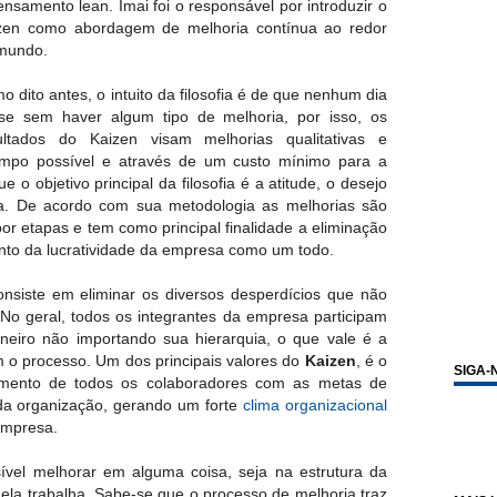
ensamento lean. Imai foi o responsável por introduzir o
zen como abordagem de melhoria contínua ao redor
mundo.
o dito antes, o intuito da filosofia é de que nenhum dia
se sem haver algum tipo de melhoria, por isso, os
ultados do Kaizen visam melhorias qualitativas e
empo possível e através de um custo mínimo para a
 o objetivo principal da filosofia é a atitude, o desejo
a. De acordo com sua metodologia as melhorias são
por etapas e tem como principal finalidade a eliminação
ento da lucratividade da empresa como um todo.
onsiste em eliminar os diversos desperdícios que não
No geral, todos os integrantes da empresa participam
neiro não importando sua hierarquia, o que vale é a
 o processo. Um dos principais valores do
Kaizen
, é o
SIGA-
imento de todos os colaboradores com as metas de
 da organização, gerando um forte
clima organizacional
empresa.
sível melhorar em alguma coisa, seja na estrutura da
ela trabalha. Sabe-se que o processo de melhoria traz