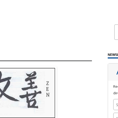
NEWS
Re
di