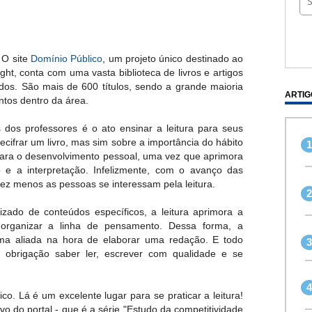
 O site
Domínio Público
, um projeto único destinado ao
ght, conta com uma vasta biblioteca de livros e artigos
dos. São mais de 600 títulos, sendo a grande maioria
ARTIG
ntos dentro da área.
 dos professores é o ato ensinar a leitura para seus
cifrar um livro, mas sim sobre a importância do hábito
al para o desenvolvimento pessoal, uma vez que aprimora
o e a interpretação. Infelizmente, com o avanço das
z menos as pessoas se interessam pela leitura.
zado de conteúdos específicos, a leitura aprimora a
 organizar a linha de pensamento. Dessa forma, a
uma aliada na hora de elaborar uma redação. E todo
 obrigação saber ler, escrever com qualidade e se
co. Lá é um excelente lugar para se praticar a leitura!
 do portal - que é a série "Estudo da competitividade