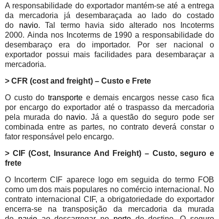
A responsabilidade do exportador mantém-se até a entrega
da mercadoria já desembaraçada ao lado do costado
do
navio
. Tal termo havia sido alterado nos Incoterms
2000.
Ainda nos Incoterms de 1990 a responsabilidade do
desembaraço era do importador. Por ser nacional o
exportador possui mais facilidades para desembaraçar a
mercadoria.
> CFR (cost and freight) – Custo e Frete
O custo do
transporte
e demais encargos nesse caso fica
por encargo do exportador até o traspasso da mercadoria
pela murada do
navio
. Já a questão do seguro pode ser
combinada entre as partes, no contrato deverá constar o
fator responsável pelo encargo.
> CIF (Cost, Insurance And Freight) – Custo, seguro e
frete
O Incorterm CIF aparece logo em seguida do termo FOB
como um dos mais populares no comércio internacional. No
contrato internacional CIF, a obrigatoriedade do exportador
encerra-se na transposição da mercadoria da murada
do
navio
ao descarregar no
porto
de destino. O seguro